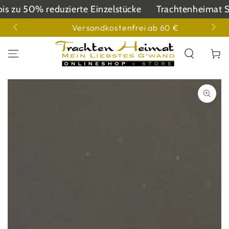
ZUM INHALT
s zu 50% reduzierte Einzelstücke
Trachtenheimat SAL
SPRINGEN
3855
Versandkostenfrei ab 60 €
Warenko
ZU DEN
PRODUKTINFORMATIONEN
SPRINGEN
Medien
1