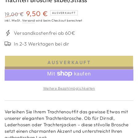
9,50 €
19,00 €
AUSVERKAUFT
Regulärer
Verkaufspreis
inkl. MwSt.
Versand
wird beim Checkout berechnet
Preis
Versandkostenfrei ab 60€
In 2-3 Werktagen bei dir
AUSVERKAUFT
Weitere Bezahlmöglichkeiten
Verleihen Sie Ihrem Trachtenoutfit das gewisse Etwas mit
unserer eleganten Trachtenbrosche. Ob für Dirndl,
Lederhosen oder Trachtenjacken – diese stilvolle Brosche
setzt einen charmanten Akzent und unterstreicht Ihren
authentischen Look.