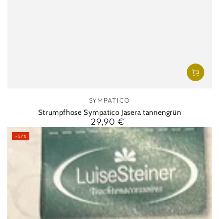
Verkäufer/in:
SYMPATICO
Strumpfhose Sympatico Jasera tannengrün
29,90 €
Regulärer
Preis
–57%