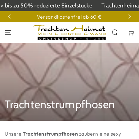
ZUM INHALT
% reduzierte Einzelstücke
Trachtenheimat SALE -> b
SPRINGEN
3855
Versandkostenfrei ab 60 €
Warenko
Kollektion:
Trachtenstrumpfhosen
Unsere
Trachtenstrumpfhosen
zaubern eine sexy