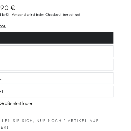
,90 €
ulärer
is
. MwSt.
Versand
wird beim Checkout berechnet
SE
ariante
usverkauft
der
cht
ariante
erfügbar
usverkauft
der
cht
ariante
erfügbar
usverkauft
der
L
cht
ariante
erfügbar
usverkauft
der
XL
cht
ariante
erfügbar
usverkauft
der
Größenleitfaden
cht
erfügbar
ILEN SIE SICH, NUR NOCH 2 ARTIKEL AUF
ER!