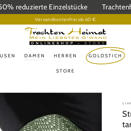
% reduzierte Einzelstücke
Trachtenhei
Versandkostenfrei ab 60 €
LUSEN
DAMEN
HERREN
GOLDSTICH
STORE
SYM
St
ta