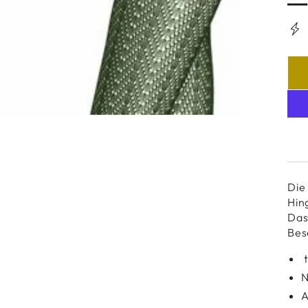
Die
Hin
Das
Bes
t
N
A