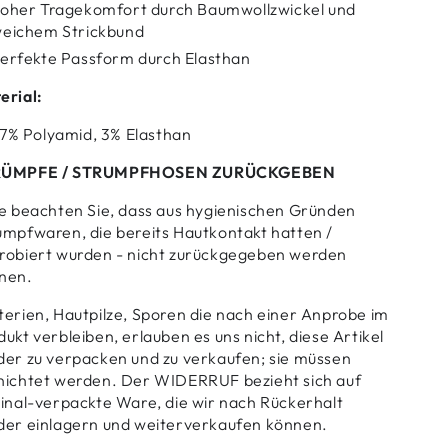
oher Tragekomfort durch Baumwollzwickel und
eichem Strickbund
erfekte Passform durch Elasthan
erial:
7% Polyamid, 3% Elasthan
RÜMPFE / STRUMPFHOSEN ZURÜCKGEBEN
te beachten Sie, dass aus hygienischen Gründen
umpfwaren, die bereits Hautkontakt hatten /
robiert wurden - nicht zurückgegeben werden
nen.
terien, Hautpilze, Sporen die nach einer Anprobe im
ukt verbleiben, erlauben es uns nicht, diese Artikel
der zu verpacken und zu verkaufen; sie müssen
nichtet werden. Der WIDERRUF bezieht sich auf
ginal-verpackte Ware, die wir nach Rückerhalt
der einlagern und weiterverkaufen können.