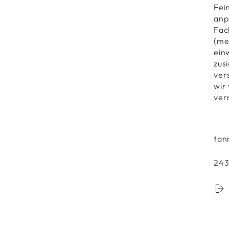
Fei
anp
Fac
(me
ein
zus
ver
wir
ver
tan
24