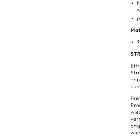
h
w
p
Mat
9
ST
Bit
Str
anp
kön
Bak
Prod
wie
ver
ori
wie