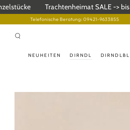
ZUM INHALT
stücke
Trachtenheimat SALE -> bis zu 
SPRINGEN
Telefonische Beratung: 09421-9633855
NEUHEITEN
DIRNDL
DIRNDLB
ZU DEN
PRODUKTINFORMATIONEN
SPRINGEN