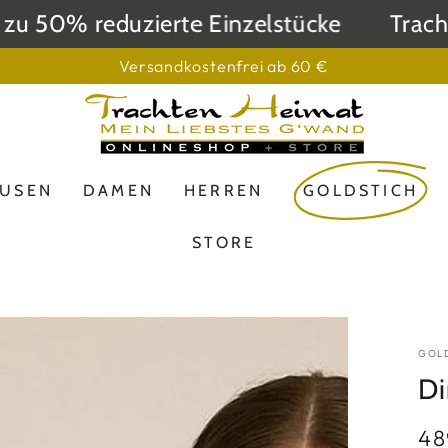
50% reduzierte Einzelstücke
Trachtenh
Versandkostenfrei ab 60 €
LUSEN
DAMEN
HERREN
GOLDSTICH
STORE
GOL
Di
48
Reg