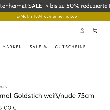
eimat SALE -> bis zu 50% reduzierte Einz
E-Mail: info@trachtenheimat.de
Einloggen
Warenkorb
MARKEN
SALE %
GUTSCHEINE
DSTICH
rndl Goldstich weiß/nude 75cm
9,00 €
ulärer