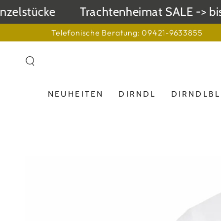
ZUM INHALT
elstücke
Trachtenheimat SALE -> bis z
SPRINGEN
Telefonische Beratung: 09421-9633855
NEUHEITEN
DIRNDL
DIRNDLB
ZU DEN
PRODUKTINFORMATIONEN
SPRINGEN