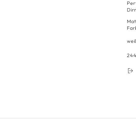
Per
Dir
Mat
Far
wei
24