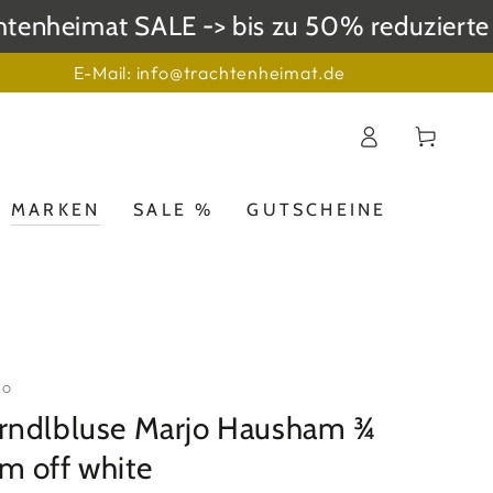
nheimat SALE -> bis zu 50% reduzierte Ei
E-Mail: info@trachtenheimat.de
Einloggen
Warenkorb
MARKEN
SALE %
GUTSCHEINE
JO
rndlbluse Marjo Hausham ¾
m off white