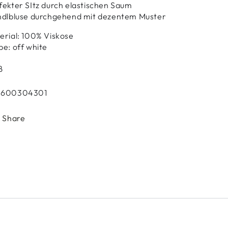
fekter SItz durch elastischen Saum
ndlbluse durchgehend mit dezentem Muster
erial: 100% Viskose
be: off white
ß
4600304301
Share