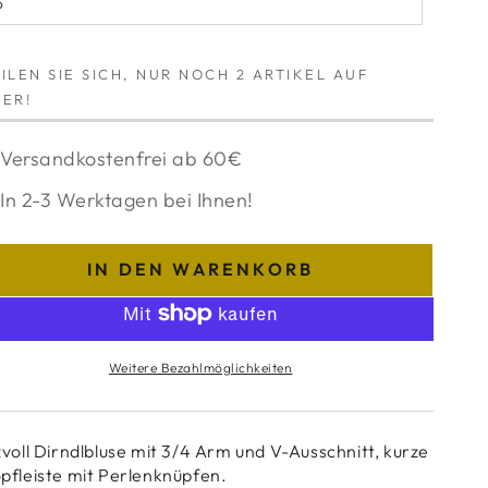
6
cht
ariante
erfügbar
usverkauft
der
cht
erfügbar
ILEN SIE SICH, NUR NOCH 2 ARTIKEL AUF
ER!
Versandkostenfrei ab 60€
In 2-3 Werktagen bei Ihnen!
IN DEN WARENKORB
Weitere Bezahlmöglichkeiten
zvoll Dirndlbluse mit 3/4 Arm und V-Ausschnitt, kurze
pfleiste mit Perlenknüpfen.