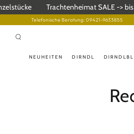
ZUM INHALT
zelstücke
Trachtenheimat SALE -> bis 
SPRINGEN
Telefonische Beratung: 09421-9633855
NEUHEITEN
DIRNDL
DIRNDLB
Kol
Red