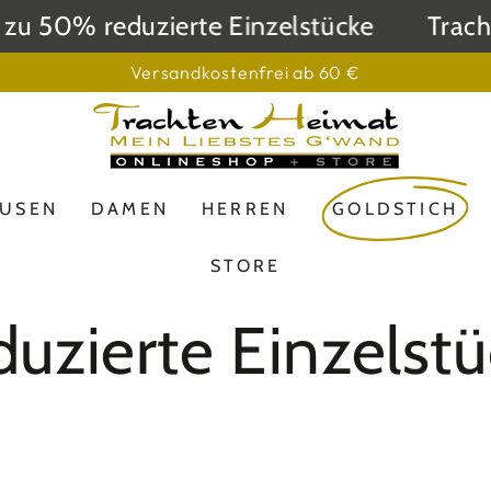
zu 50% reduzierte Einzelstücke
Tracht
Versandkostenfrei ab 60 €
LUSEN
DAMEN
HERREN
GOLDSTICH
STORE
lektion:
uzierte Einzelst