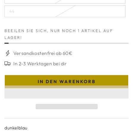
verfügbar
ausverkauft
oder
44
nicht
Variante
verfügbar
ausverkauft
oder
nicht
verfügbar
BEEILEN SIE SICH, NUR NOCH 1 ARTIKEL AUF
LAGER!
Versandkostenfrei ab 60€
In 2-3 Werktagen bei dir
IN DEN WARENKORB
dunkelblau