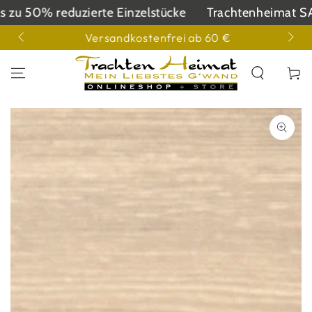
ZUM INHALT
u 50% reduzierte Einzelstücke
Trachtenheimat SALE 
SPRINGEN
3855
Versandkostenfrei ab 60 €
Warenko
ZU DEN
PRODUKTINFORMATIONEN
SPRINGEN