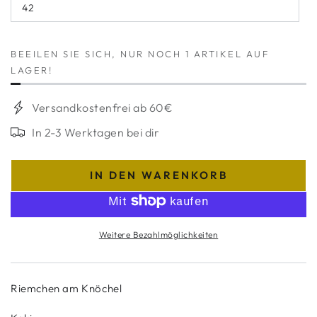
42
nicht
Variante
verfügbar
ausverkauft
oder
nicht
verfügbar
BEEILEN SIE SICH, NUR NOCH 1 ARTIKEL AUF
LAGER!
Versandkostenfrei ab 60€
In 2-3 Werktagen bei dir
IN DEN WARENKORB
Weitere Bezahlmöglichkeiten
Riemchen am Knöchel