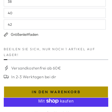
38
nicht
Variante
verfügbar
ausverkauft
oder
40
nicht
Variante
verfügbar
ausverkauft
oder
42
nicht
Variante
verfügbar
ausverkauft
oder
Größenleitfaden
nicht
verfügbar
BEEILEN SIE SICH, NUR NOCH 1 ARTIKEL AUF
LAGER!
Versandkostenfrei ab 60€
In 2-3 Werktagen bei dir
IN DEN WARENKORB