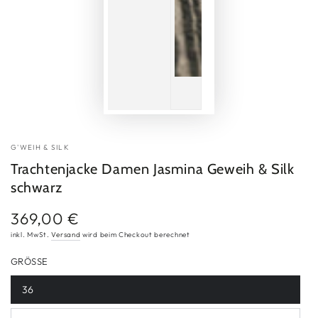
G'WEIH & SILK
Trachtenjacke Damen Jasmina Geweih & Silk
schwarz
369,00 €
Regulärer
Preis
inkl. MwSt.
Versand
wird beim Checkout berechnet
GRÖSSE
36
Variante
ausverkauft
oder