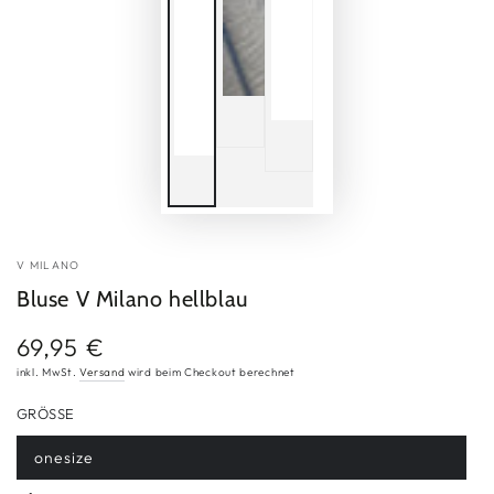
V MILANO
Bluse V Milano hellblau
69,95 €
Regulärer
Preis
inkl. MwSt.
Versand
wird beim Checkout berechnet
GRÖSSE
onesize
Variante
ausverkauft