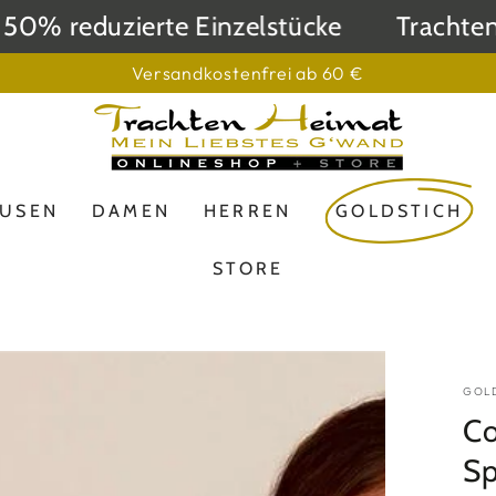
% reduzierte Einzelstücke
Trachtenhei
Versandkostenfrei ab 60 €
LUSEN
DAMEN
HERREN
GOLDSTICH
STORE
GOL
Co
Sp