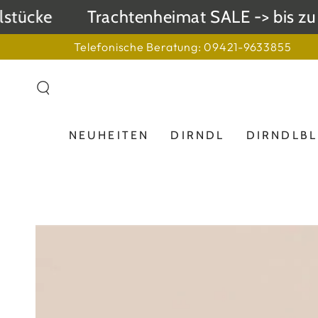
ZUM INHALT
ücke
Trachtenheimat SALE -> bis zu 50
SPRINGEN
Telefonische Beratung: 09421-9633855
NEUHEITEN
DIRNDL
DIRNDLB
ZU DEN
PRODUKTINFORMATIONEN
SPRINGEN