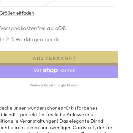
6
cht
ariante
erfügbar
usverkauft
der
Größenleitfaden
cht
erfügbar
Versandkostenfrei ab 60€
In 2-3 Werktagen bei dir
AUSVERKAUFT
Weitere Bezahlmöglichkeiten
decke unser wunderschönes türkisfarbenes
ddirndl – perfekt für festliche Anlässe und
ditionelle Veranstaltungen! Das elegante Dirndl
ticht durch seinen hochwertigen Cordstoff, der für