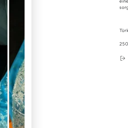
ein
sor
Tür
250