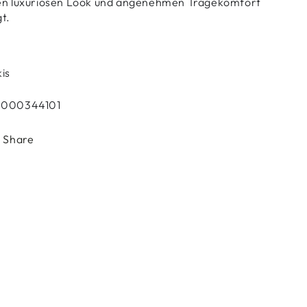
en luxuriösen Look und angenehmen Tragekomfort
gt.
kis
000344101
Share