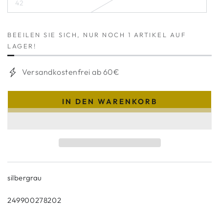
42
nicht
Variante
verfügbar
ausverkauft
oder
nicht
verfügbar
BEEILEN SIE SICH, NUR NOCH 1 ARTIKEL AUF
LAGER!
Versandkostenfrei ab 60€
IN DEN WARENKORB
silbergrau
249900278202