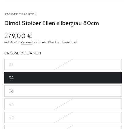
STOIBER TRACHTEN
Dirndl Stoiber Ellen silbergrau 80cm
279,00 €
Regulärer
Preis
inkl. MwSt.
Versand
wird beim Checkout berechnet
GRÖSSE DE DAMEN
38
Variante
ausverkauft
oder
34
nicht
Variante
verfügbar
ausverkauft
oder
36
nicht
Variante
verfügbar
ausverkauft
oder
44
nicht
Variante
verfügbar
ausverkauft
oder
40
nicht
Variante
verfügbar
ausverkauft
oder