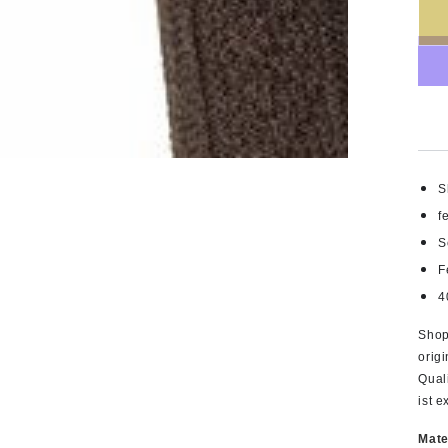
S
f
S
F
4
Shop
origi
Qual
ist e
Mate