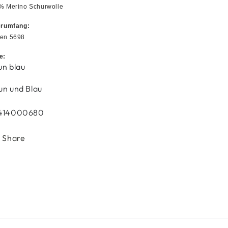
% Merino Schurwolle
erumfang:
en 5698
e:
un blau
un und Blau
414000680
Share