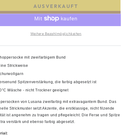
AUSVERKAUFT
Weitere Bezahlmöglichkeiten
hoppersocke mit zweifarbigem Bund
eine Strickweise
churwollgarn
ersenund Spitzenverstärkung, die farbig abgesetzt ist
0°C Wäsche - nicht Trockner geeignet
persocken von Lusana zweifarbig mit extravagantem Bund. Das
nelle Strickmuster setzt Akzente, die erstklassige, nicht filzende
ität ist angenehm zu tragen und pflegeleicht. Die Ferse und Spitze
xtra verstärk und ebenso farbig abgesetzt.
rial: