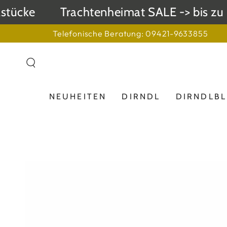
ZUM INHALT
ücke
Trachtenheimat SALE -> bis zu 50
SPRINGEN
Telefonische Beratung: 09421-9633855
NEUHEITEN
DIRNDL
DIRNDLB
ZU DEN
PRODUKTINFORMATIONEN
SPRINGEN