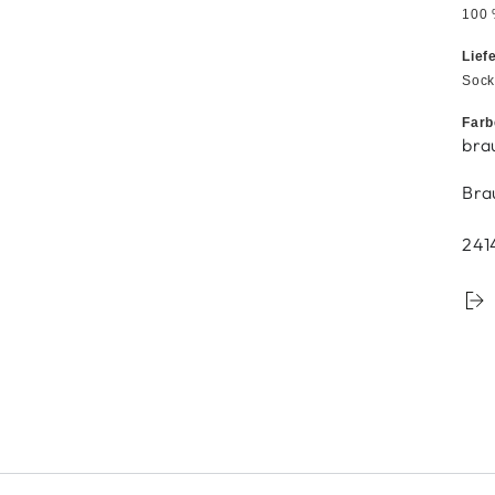
100 
Lief
Sock
Farb
bra
Bra
241