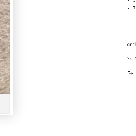
7
ant
241