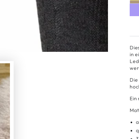
Die
in 
Led
wer
Die
hoc
Ein
Mat
a
q
3