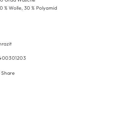
0 % Wolle, 30 % Polyamid
hrazit
400301203
Share