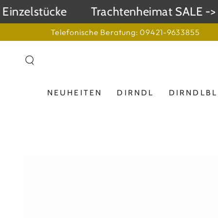
ZUM INHALT
nzelstücke
Trachtenheimat SALE -> bis
SPRINGEN
Telefonische Beratung: 09421-9633855
NEUHEITEN
DIRNDL
DIRNDLB
ZU DEN
PRODUKTINFORMATIONEN
SPRINGEN