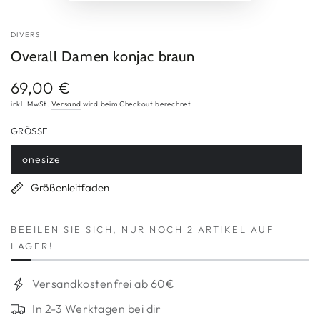
DIVERS
Overall Damen konjac braun
69,00 €
Regulärer
Preis
inkl. MwSt.
Versand
wird beim Checkout berechnet
GRÖSSE
onesize
Variante
ausverkauft
oder
Größenleitfaden
nicht
verfügbar
BEEILEN SIE SICH, NUR NOCH 2 ARTIKEL AUF
LAGER!
Versandkostenfrei ab 60€
In 2-3 Werktagen bei dir