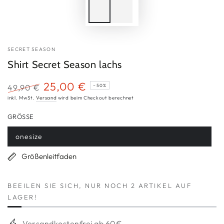
SECRET SEASON
Shirt Secret Season lachs
25,00 €
49,90 €
–50%
Regulärer
Verkaufspreis
inkl. MwSt.
Versand
wird beim Checkout berechnet
Preis
GRÖSSE
onesize
Variante
ausverkauft
oder
Größenleitfaden
nicht
verfügbar
BEEILEN SIE SICH, NUR NOCH 2 ARTIKEL AUF
LAGER!
Versandkostenfrei ab 60€