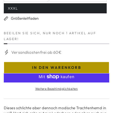
verfügbar
ausverkauft
oder
XXXL
nicht
Variante
verfügbar
ausverkauft
oder
Größenleitfaden
nicht
verfügbar
BEEILEN SIE SICH, NUR NOCH 1 ARTIKEL AUF
LAGER!
Versandkostenfrei ab 60€
IN DEN WARENKORB
Weitere Bezahlmöglichkeiten
Dieses schlichte aber dennoch modische Trachtenhemd in