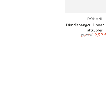
Dirndlspangerl
Verkäu
DONANI
Donani
Dirndlspangerl Donani
Edelweiss
altkupfer
9,99 
19,99 €
altkupfer
Regulärer
Verkau
Preis