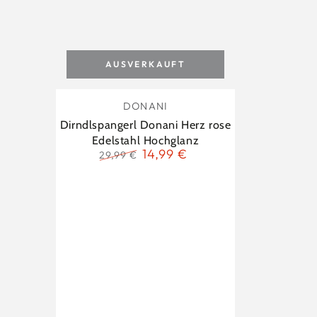
AUSVERKAUFT
Dirndlspangerl
Verkäufer/in:
DONANI
Donani
Dirndlspangerl Donani Herz rose
Herz
Edelstahl Hochglanz
14,99 €
29,99 €
rose
Regulärer
Verkaufspreis
Edelstahl
Preis
Hochglanz